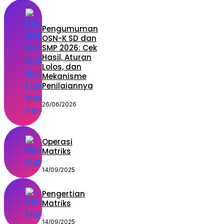
Pengumuman
OSN-K SD dan
SMP 2026: Cek
Hasil, Aturan
Lolos, dan
Mekanisme
Penilaiannya
26/06/2026
Operasi
Matriks
14/09/2025
Pengertian
Matriks
14/09/2025