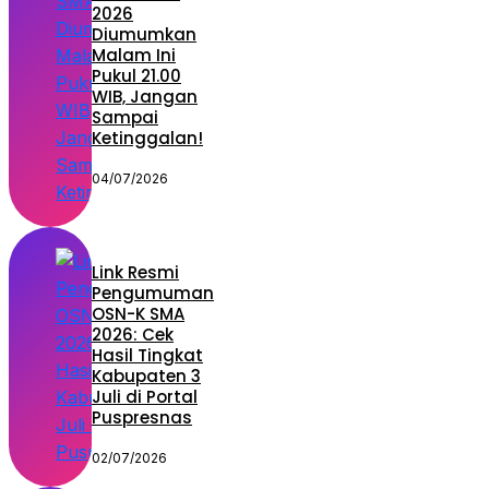
2026
Diumumkan
Malam Ini
Pukul 21.00
WIB, Jangan
Sampai
Ketinggalan!
04/07/2026
Link Resmi
Pengumuman
OSN-K SMA
2026: Cek
Hasil Tingkat
Kabupaten 3
Juli di Portal
Puspresnas
02/07/2026