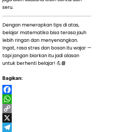
seru.
Dengan menerapkan tips di atas,
belajar matematika bisa terasa jauh
lebih ringan dan menyenangkan.
Ingat, rasa stres dan bosan itu wajar —
tapi jangan biarkan itu jadi alasan
untuk berhenti belajar! 💪📘
Bagikan:
Facebook
WhatsApp
Copy
Link
X