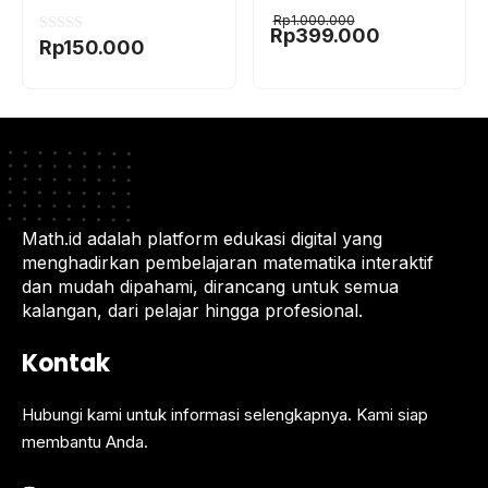
Harga
Harga
0
Rp
1.000.000
o
aslinya
saat
Rp
399.000
0
Rp
150.000
u
adalah:
ini
o
t
Rp1.000.000.
adalah:
u
o
Rp399.000.
t
f
o
5
f
5
Math.id adalah platform edukasi digital yang
menghadirkan pembelajaran matematika interaktif
dan mudah dipahami, dirancang untuk semua
kalangan, dari pelajar hingga profesional.
Kontak
Hubungi kami untuk informasi selengkapnya. Kami siap
membantu Anda.