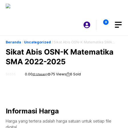
Langsung
ke
isi
0
Beranda
/
Uncategorized
/ Sikat Abis OSN-K Matematika SMA
2022-2025
Sikat Abis OSN-K Matematika
SMA 2022-2025
0.00
75 Views
6 Sold
(
0
Ulasan)
0
o
u
t
o
f
5
Informasi Harga
Harga yang tertera adalah harga satuan untuk setiap file
digital.