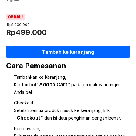
OBRAL!
Rp
1.000.000
Harga
Harga
Rp
499.000
aslinya
saat
Kuantitas
adalah:
ini
Tambah ke keranjang
Sikat
Rp1.000.000.
adalah:
Abis
Rp499.000.
Cara Pemesanan
OSN-
K
Tambahkan ke Keranjang,
Matematika
“Add to Cart”
Klik tombol
pada produk yang ingin
SMA
Anda beli.
2022-
Checkout,
2025
Setelah semua produk masuk ke keranjang, klik
“Checkout”
dan isi data pengiriman dengan benar.
Pembayaran,