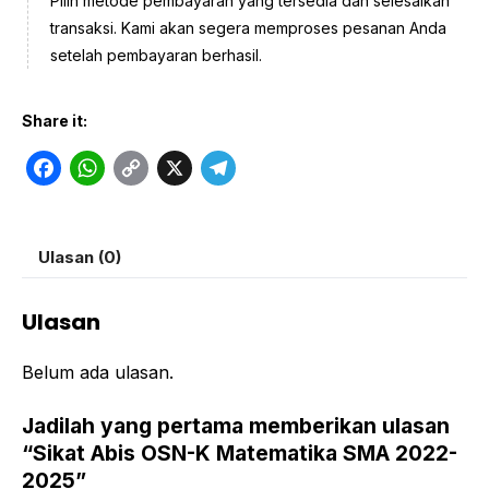
Pilih metode pembayaran yang tersedia dan selesaikan
transaksi. Kami akan segera memproses pesanan Anda
setelah pembayaran berhasil.
Share it:
F
W
C
X
T
a
h
o
e
c
a
p
l
Ulasan (0)
e
t
y
e
b
s
L
g
Ulasan
o
A
i
r
o
p
n
a
Belum ada ulasan.
k
p
k
m
Jadilah yang pertama memberikan ulasan
“Sikat Abis OSN-K Matematika SMA 2022-
2025”