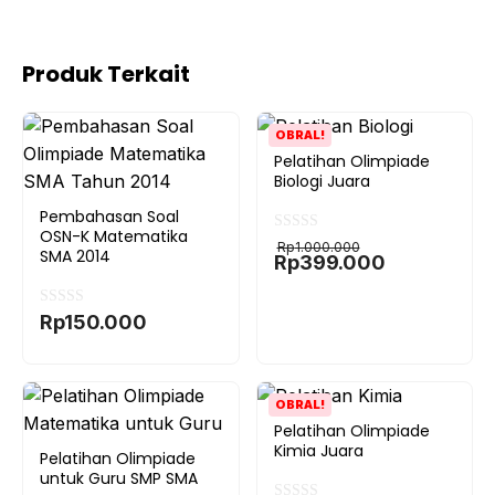
Produk Terkait
OBRAL!
Pelatihan Olimpiade
Biologi Juara
Pembahasan Soal
OSN-K Matematika
Harga
Harga
0
Rp
1.000.000
SMA 2014
o
aslinya
saat
Rp
399.000
u
adalah:
ini
t
Rp1.000.000.
adalah:
o
Rp399.000.
f
0
Rp
150.000
5
o
u
t
o
f
5
OBRAL!
Pelatihan Olimpiade
Kimia Juara
Pelatihan Olimpiade
untuk Guru SMP SMA