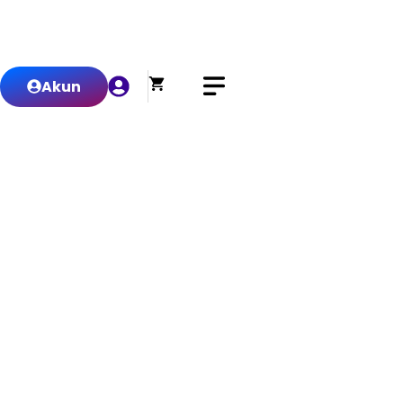
0
Akun