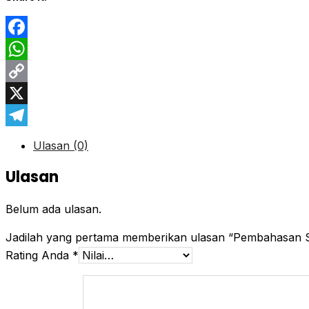
Facebook
WhatsApp
Copy
Link
X
Telegram
Ulasan (0)
Ulasan
Belum ada ulasan.
Jadilah yang pertama memberikan ulasan “Pembahasan
Rating Anda
*