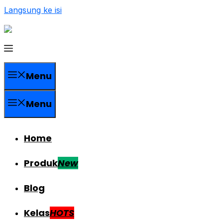
Langsung ke isi
Menu
Menu
Home
Produk
New
Blog
Kelas
HOTS