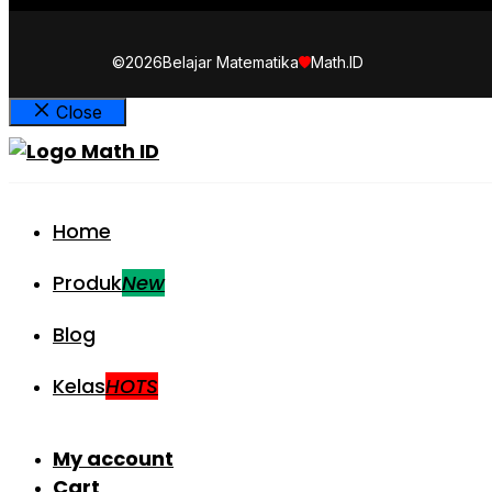
©2026
Belajar Matematika
Math.ID
Close
Home
Produk
New
Blog
Kelas
HOTS
My account
Cart