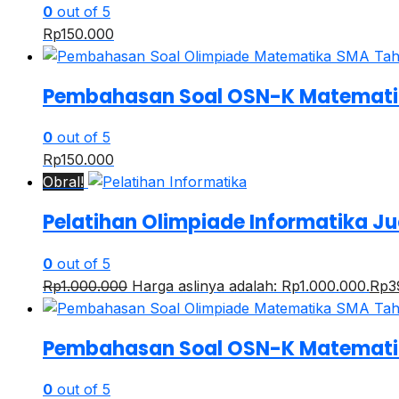
0
out of 5
Rp
150.000
Pembahasan Soal OSN-K Matemati
0
out of 5
Rp
150.000
Obral!
Pelatihan Olimpiade Informatika J
0
out of 5
Rp
1.000.000
Harga aslinya adalah: Rp1.000.000.
Rp
3
Pembahasan Soal OSN-K Matemati
0
out of 5