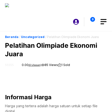
Langsung
ke
isi
0
Beranda
/
Uncategorized
/ Pelatihan Olimpiade Ekonomi Juara
Pelatihan Olimpiade Ekonomi
Juara
0.00
85 Views
1 Sold
(
0
Ulasan)
0
o
u
t
o
f
5
Informasi Harga
Harga yang tertera adalah harga satuan untuk setiap file
digital.