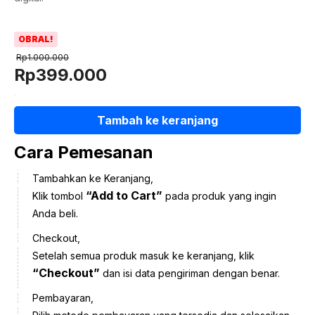
OBRAL!
Rp
1.000.000
Harga
Harga
Rp
399.000
aslinya
saat
Kuantitas
adalah:
ini
Tambah ke keranjang
Pelatihan
Rp1.000.000.
adalah:
Olimpiade
Rp399.000.
Cara Pemesanan
Ekonomi
Juara
Tambahkan ke Keranjang,
“Add to Cart”
Klik tombol
pada produk yang ingin
Anda beli.
Checkout,
Setelah semua produk masuk ke keranjang, klik
“Checkout”
dan isi data pengiriman dengan benar.
Pembayaran,