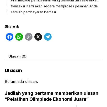
Pilih metode pembayaran yang tersedia dan selesaikan
transaksi. Kami akan segera memproses pesanan Anda
setelah pembayaran berhasil.
Share it:
F
W
C
X
T
a
h
o
e
c
a
p
l
Ulasan (0)
e
t
y
e
b
s
L
g
Ulasan
o
A
i
r
o
p
n
a
Belum ada ulasan.
k
p
k
m
Jadilah yang pertama memberikan ulasan
“Pelatihan Olimpiade Ekonomi Juara”