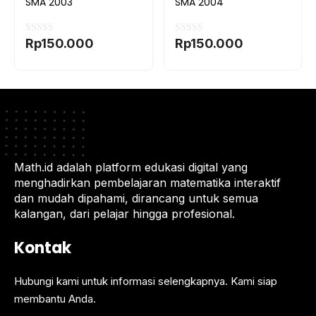
SMA 2003
SMA 2004
0
0
Rp
150.000
Rp
150.000
o
o
u
u
t
t
o
o
f
f
5
5
Math.id adalah platform edukasi digital yang
menghadirkan pembelajaran matematika interaktif
dan mudah dipahami, dirancang untuk semua
kalangan, dari pelajar hingga profesional.
Kontak
Hubungi kami untuk informasi selengkapnya. Kami siap
membantu Anda.