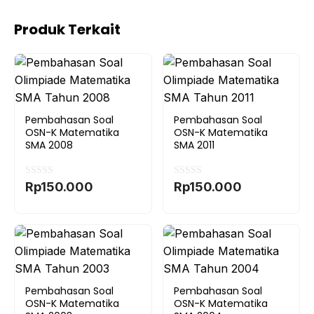
Produk Terkait
Pembahasan Soal
Pembahasan Soal
OSN-K Matematika
OSN-K Matematika
SMA 2008
SMA 2011
0
0
Rp
150.000
Rp
150.000
o
o
u
u
t
t
o
o
f
f
5
5
Pembahasan Soal
Pembahasan Soal
OSN-K Matematika
OSN-K Matematika