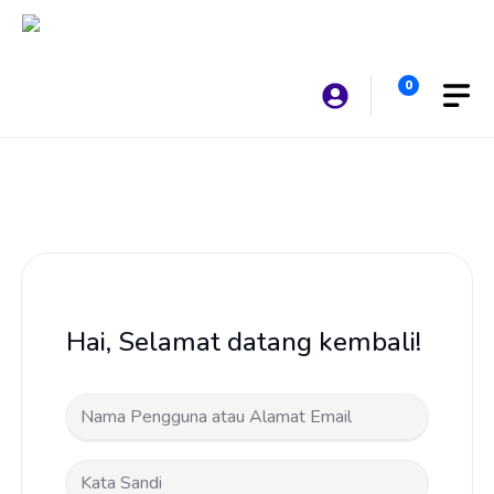
Langsung
ke
isi
0
Hai, Selamat datang kembali!