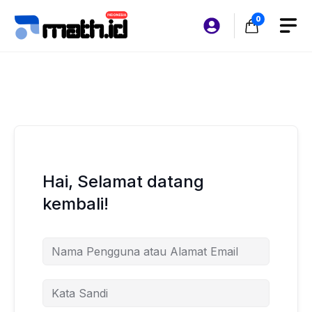
Langsung
0
ke
isi
Hai, Selamat datang
kembali!