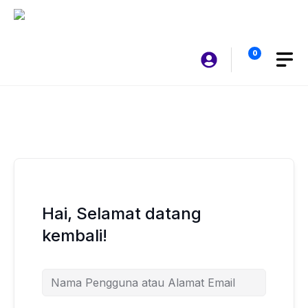
Langsung
ke
isi
0
Hai, Selamat datang
kembali!