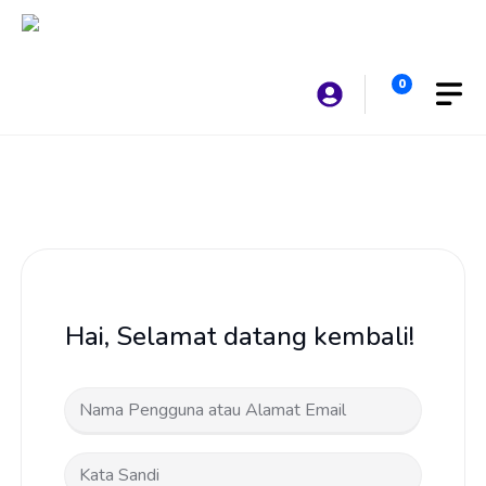
Langsung
ke
isi
0
Hai, Selamat datang kembali!