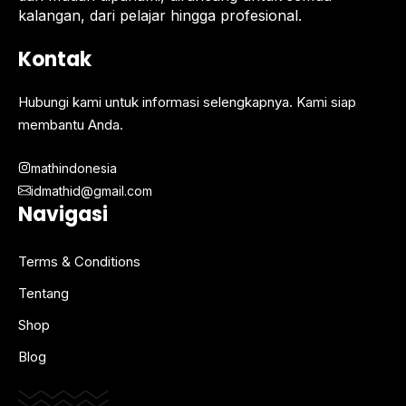
kalangan, dari pelajar hingga profesional.
Kontak
Hubungi kami untuk informasi selengkapnya. Kami siap
membantu Anda.
mathindonesia
idmathid@gmail.com
Navigasi
Terms & Conditions
Tentang
Shop
Blog