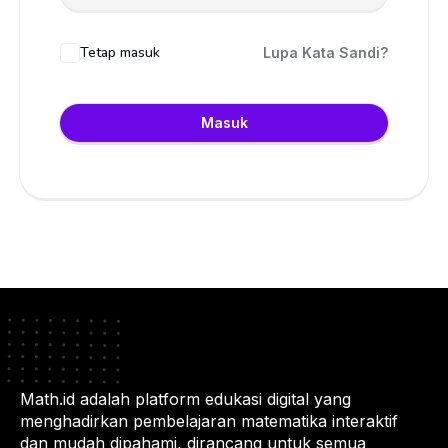
Tetap masuk
Lupa Kata Sandi?
Masuk
Math.id adalah platform edukasi digital yang
menghadirkan pembelajaran matematika interaktif
dan mudah dipahami, dirancang untuk semua