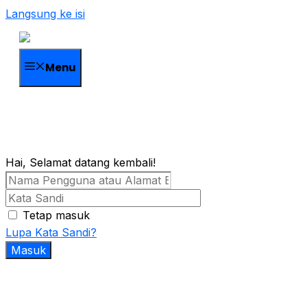
Langsung ke isi
Menu
Hai, Selamat datang kembali!
Tetap masuk
Lupa Kata Sandi?
Masuk