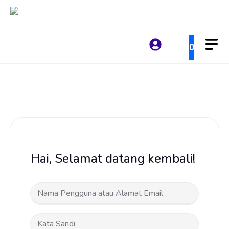
Langsung
ke
isi
0
Hai, Selamat datang kembali!