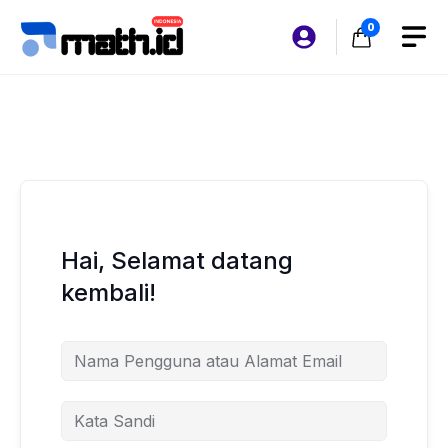
Langsung
0
ke
isi
Hai, Selamat datang
kembali!