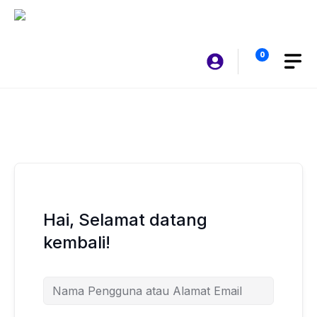
Langsung
ke
isi
0
Hai, Selamat datang
kembali!