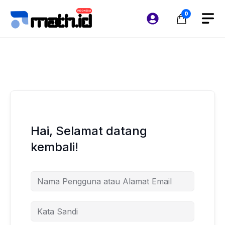
Langsung
0
ke
isi
Hai, Selamat datang
kembali!