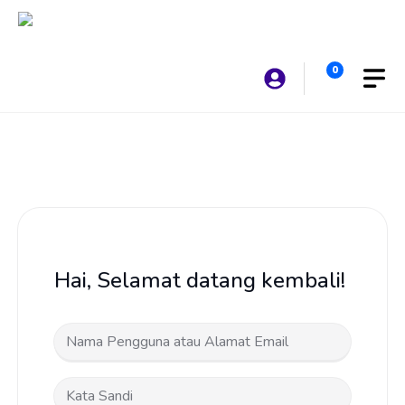
Langsung
ke
isi
0
Hai, Selamat datang kembali!