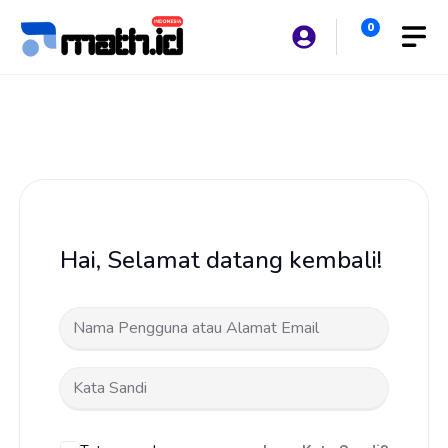
Langsung
0
ke
isi
Hai, Selamat datang kembali!