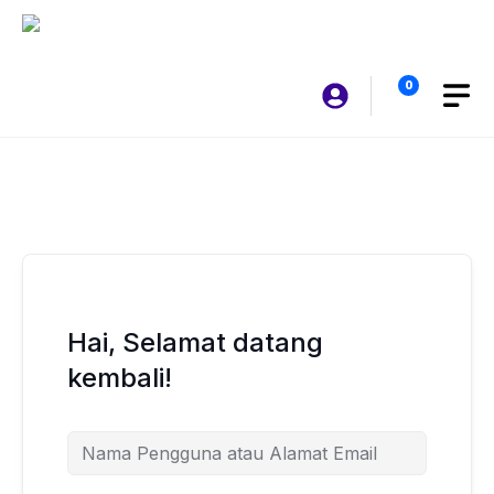
Langsung
ke
isi
0
Hai, Selamat datang
kembali!