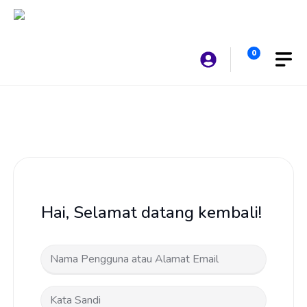
Langsung
ke
isi
0
Hai, Selamat datang kembali!