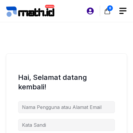
Langsung
0
ke
isi
Hai, Selamat datang
kembali!