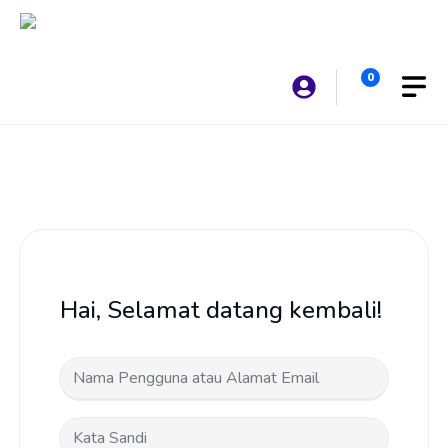
Langsung
ke
isi
0
Hai, Selamat datang kembali!