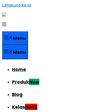
Langsung ke isi
Menu
Menu
Home
Produk
New
Blog
Kelas
HOTS