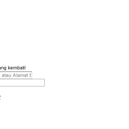
ang kembali!
?