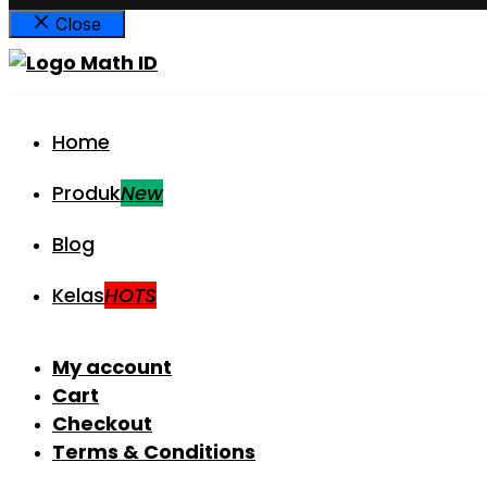
Close
Home
Produk
New
Blog
Kelas
HOTS
My account
Cart
Checkout
Terms & Conditions