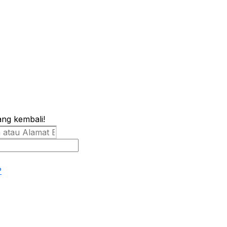
ang kembali!
?