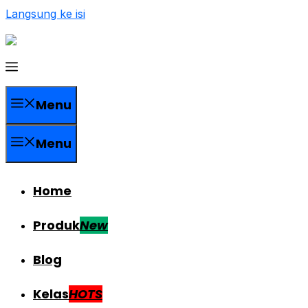
Langsung ke isi
Menu
Menu
Home
Produk
New
Blog
Kelas
HOTS