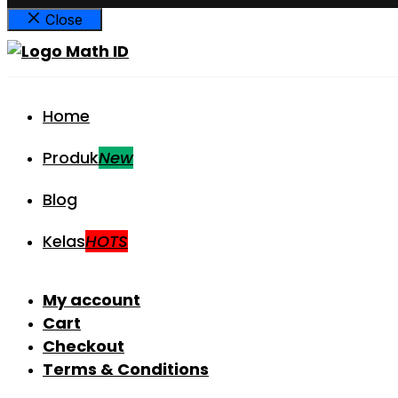
Close
Home
Produk
New
Blog
Kelas
HOTS
My account
Cart
Checkout
Terms & Conditions