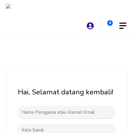
Langsung
ke
isi
0
Hai, Selamat datang kembali!