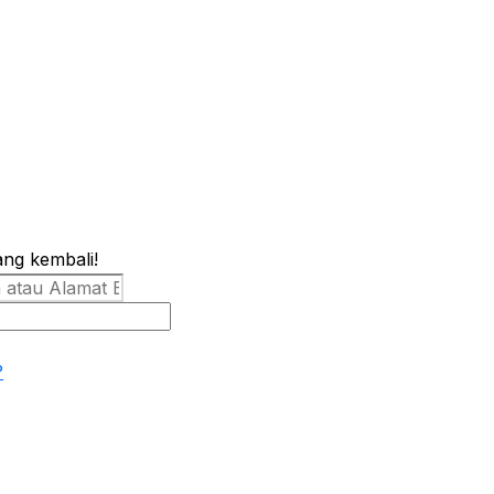
ang kembali!
?