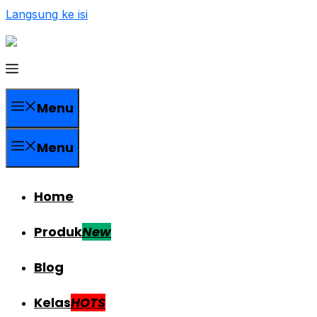
Langsung ke isi
Menu
Menu
Home
Produk
New
Blog
Kelas
HOTS