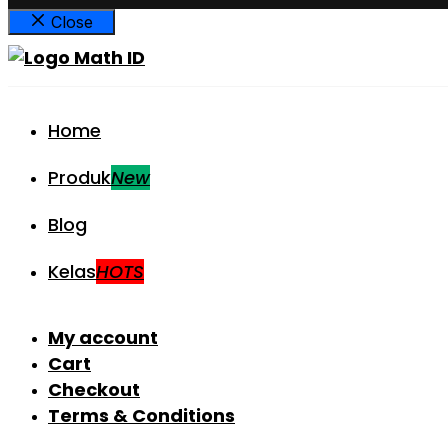
Close
Home
Produk
New
Blog
Kelas
HOTS
My account
Cart
Checkout
Terms & Conditions