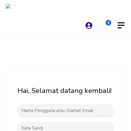
Langsung
ke
isi
0
Hai, Selamat datang kembali!