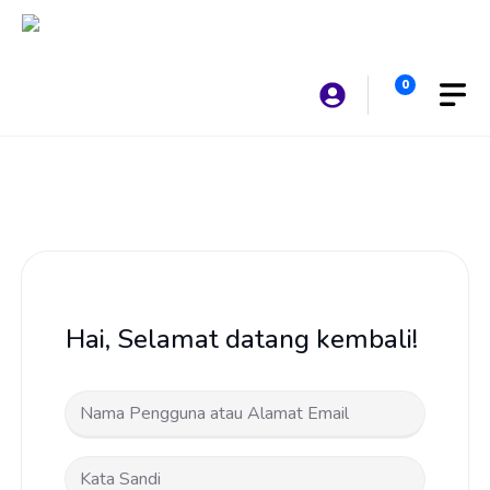
Langsung
ke
isi
0
Hai, Selamat datang kembali!