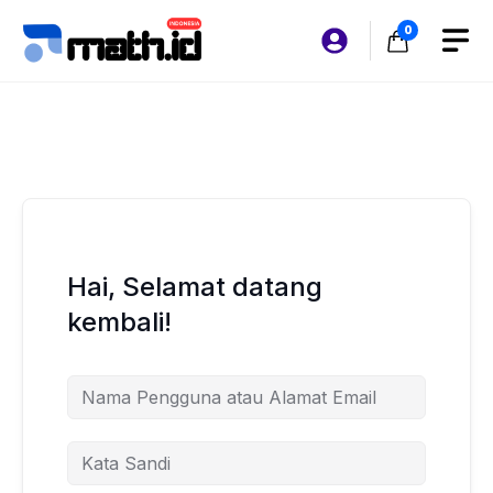
Langsung
0
ke
isi
Hai, Selamat datang
kembali!