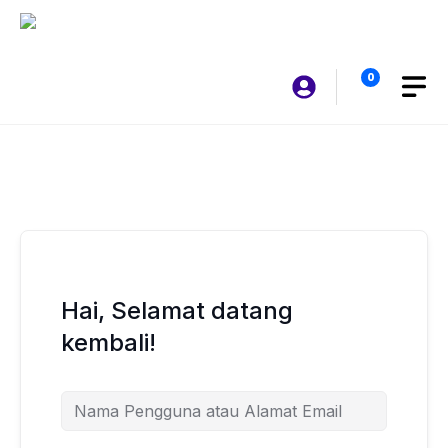
Langsung
ke
isi
0
Hai, Selamat datang
kembali!