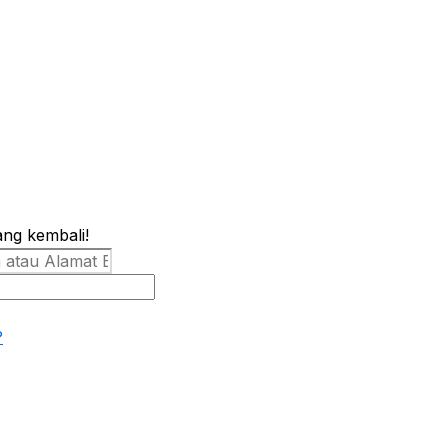
ang kembali!
?