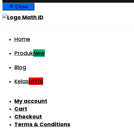
Close
Home
Produk
New
Blog
Kelas
HOTS
My account
Cart
Checkout
Terms & Conditions