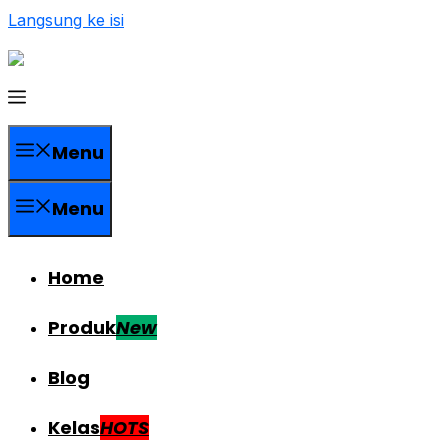
Langsung ke isi
Menu
Menu
Home
Produk
New
Blog
Kelas
HOTS