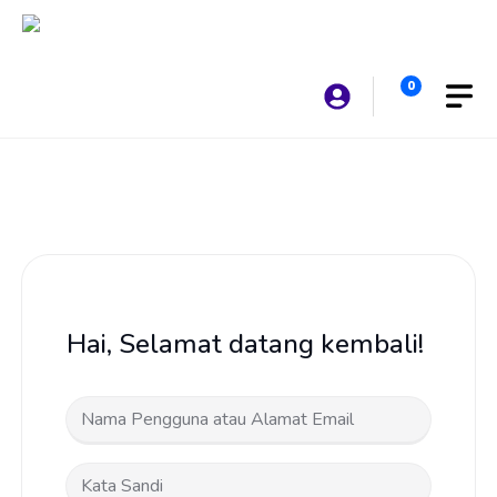
Langsung
ke
isi
0
Hai, Selamat datang kembali!