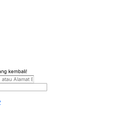
ang kembali!
?