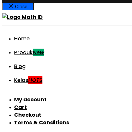
Close
Home
Produk
New
Blog
Kelas
HOTS
My account
Cart
Checkout
Terms & Conditions