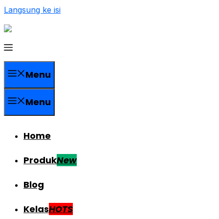
Langsung ke isi
Menu
Menu
Home
Produk
New
Blog
Kelas
HOTS