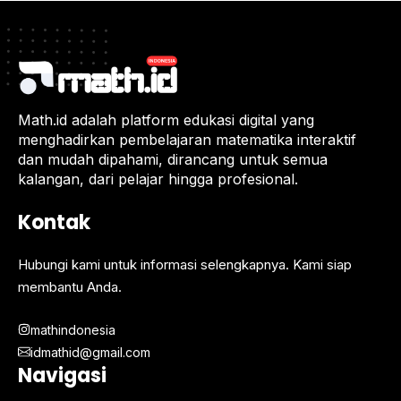
Math.id adalah platform edukasi digital yang
menghadirkan pembelajaran matematika interaktif
dan mudah dipahami, dirancang untuk semua
kalangan, dari pelajar hingga profesional.
Kontak
Hubungi kami untuk informasi selengkapnya. Kami siap
membantu Anda.
mathindonesia
idmathid@gmail.com
Navigasi